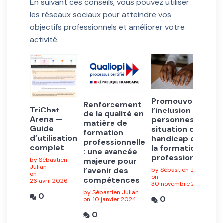
En suivant ces conseils, vous pouvez utiliser
les réseaux sociaux pour atteindre vos
objectifs professionnels et améliorer votre
activité.
Promouvoir
Renforcement
TriChat
l’inclusion des
de la qualité en
Arena —
personnes en
matière de
Guide
situation de
formation
d’utilisation
handicap dans
professionnelle
complet
la formation
: une avancée
professionnelle
by Sébastien
majeure pour
Julian
l’avenir des
by Sébastien Julian
on
on
compétences
26 avril 2026
30 novembre 2024
by Sébastien Julian
0
0
on
10 janvier 2024
0