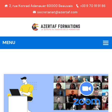
2, rue Konrad Adenauer 60000 Beauvais
+33 9 70 91 91 86
secretariat@azertaf.com