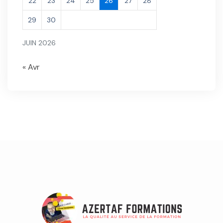
22
23
24
25
26
27
28
29
30
JUIN 2026
« Avr