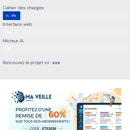
Cahier des charges
Interface
14%
Interface web
Interface
0%
Moteur IA
Développement
0%
Retrouvez le projet ici :
xxx