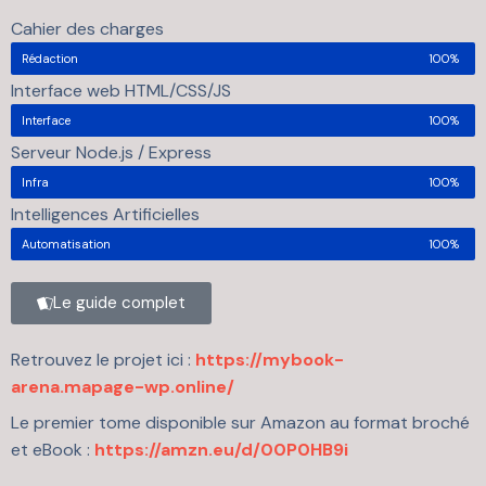
Cahier des charges
Rédaction
100%
Interface web HTML/CSS/JS
Interface
100%
Serveur Node.js / Express
Infra
100%
Intelligences Artificielles
Automatisation
100%
Le guide complet
Retrouvez le projet ici :
https://mybook-
arena.mapage-wp.online/
Le premier tome disponible sur Amazon au format broché
et eBook :
https://amzn.eu/d/00P0HB9i