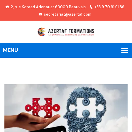
2, rue Konrad Adenauer 60000 Beauvais
+33 9 70 91 91 86
secretariat@azertaf.com