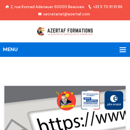
2, rue Konrad Adenauer 60000 Beauvais
+33 9 70 91 91 86
secretariat@azertaf.com