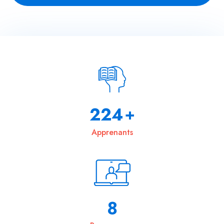
342
+
Apprenants
13