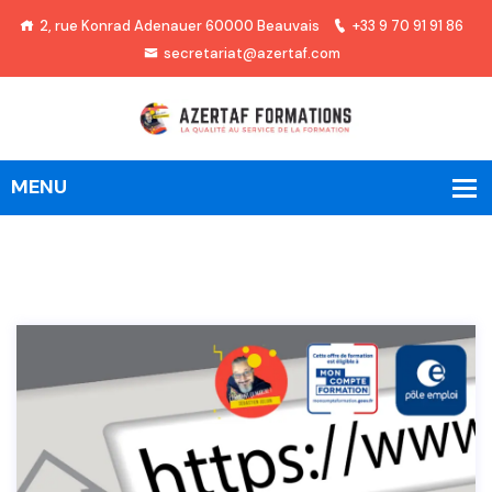
2, rue Konrad Adenauer 60000 Beauvais
+33 9 70 91 91 86
secretariat@azertaf.com